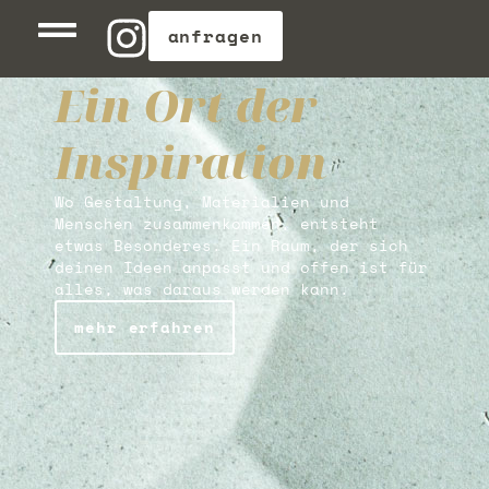
anfragen
Ein Ort der
Inspiration
Wo Gestaltung, Materialien und
Menschen zusammenkommen, entsteht
etwas Besonderes. Ein Raum, der sich
deinen Ideen anpasst und offen ist für
alles, was daraus werden kann.
mehr erfahren